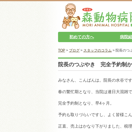
初めての方へ
病院
TOP
>
ブログ
>
スタッフのコラム
> 院長のつ
院長のつぶやき 完全予約制か
みなさん、こんばんは。院長の水谷で
春の繁忙期となり、当院は連日大混雑
完全予約制となり、早4ヶ月。
予約も取りづらいですし、よく皆様こ
正直、売上はかなり下がりました、税