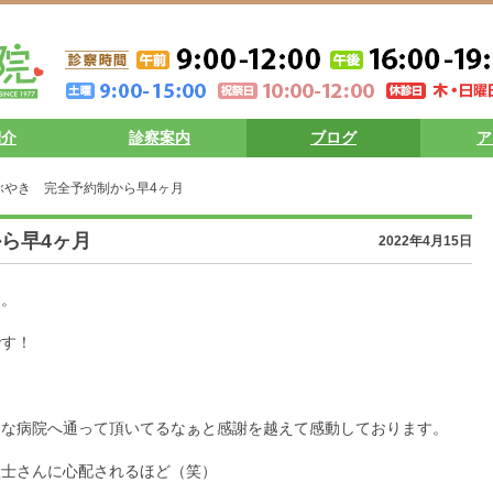
紹介
診察案内
ブログ
ア
ぶやき 完全予約制から早4ヶ月
ら早4ヶ月
2022年4月15日
す。
です！
んな病院へ通って頂いてるなぁと感謝を越えて感動しております。
理士さんに心配されるほど（笑）