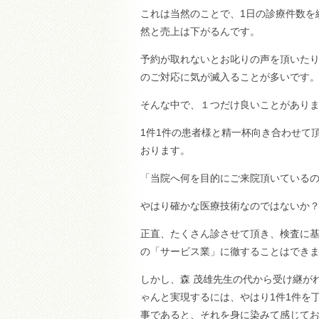
これは当然のことで、1日の診療件数を
然と売上は下がるんです。
予約が取れないとお叱りの声を頂いた
のご対応に気が滅入ることが多いです
そんな中で、１つだけ良いことがあり
1件1件の患者様と精一杯向き合わせて
おります。
「当院へ何を目的にご来院頂いている
やはり確かな医療技術なのではないか
正直、たくさん診させて頂き、検査に
の「サービス業」に徹することはでき
しかし、森 茂雄先生の代から受け継が
ゃんと実現するには、やはり1件1件を
事であると、それを身に染みて感じて