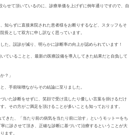
絞らせて頂いているのに、診療単価を上げずに例年通りですので、自
り、知らずに直接来院された患者様をお断りするなど、スタッフもそ
。院長として双方に申し訳なく思っています。
ました。誤診が減り、明らかに診断率の向上が認められています！
頂いていることと、最新の医療設備を導入してきた結果だと自負して
のか？」
？と、手前味噌ながらその結論に至りました。
基づいた診断をせずに、笑顔で受け流したり優しい言葉を掛けるだけ
ます。その方がご満足を頂けることが多いことも知っております。
れてきた、「当たり前の病気を当たり前に治す」というモットーをち
丁寧に診させて頂き、正確な診断に基づいて治療するということが大
おります。