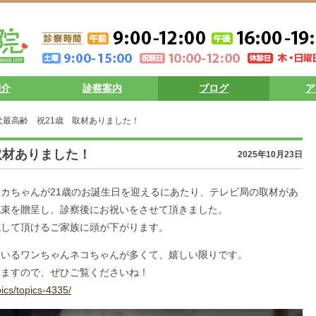
紹介
診察案内
ブログ
ア
型犬最高齢 祝21歳 取材ありました！
 取材ありました！
2025年10月23日
カちゃんが21歳のお誕生日を迎えるにあたり、テレビ局の取材があ
花束を贈呈し、診察後にお祝いをさせて頂きました。
院して頂けるご家族に頭が下がります。
ているワンちゃんネコちゃんが多くて、嬉しい限りです。
きますので、ぜひご覧くださいね！
pics/topics-4335/