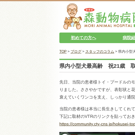
初めての方へ
病院
TOP
>
ブログ
>
スタッフのコラム
> 県内小
県内小型犬最高齢 祝21歳
先日、当院の患者様トイ・プードルのモ
りました。ささやかですが、表彰状と
衰えていくワンコを支え、しっかり通
当院の患者様は本当に長生きしてくれ
下記に取材のVTRのリンクを貼ってお
https://community.cty-cns.jp/hokusei-to