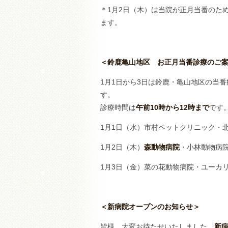
＊1月2日（木）は当院が正月当番のため
ます。
＜鈴鹿亀山地区 お正月当番診療のご
1月1日から3日は鈴鹿・亀山地区の当
す。
診療時間は
午前10時から12時まで
です
1月1日（水）市村ペットクリニック・
1月2日（木）
森動物病院
・小林動物病
1月3日（金）菜の花動物病院・ユーカ
＜新病院オープンのお知らせ＞
皆様、大変お待たせいたしました。
新病