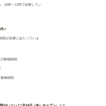
、10時～12時で診療してい
案内＞
番病院が診療にあたっていま
。
北川動物病院
院
リ動物病院
院がいよいよ1月24日（金）オープン
します。