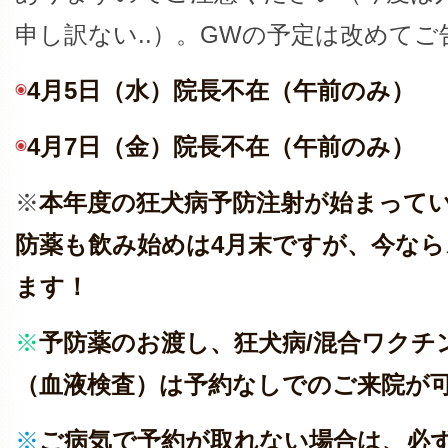
申し訳ない..）。GWの予定は改めて
◉
4月5日（水）院長不在（午前のみ）
◉
4月7日（金）院長不在（午前のみ）
※
本年度の狂犬病予防注射が始まって
防薬も飲み始めは4月末ですが、今な
ます！
※
予防薬のお渡し、狂犬病/混合ワクチ
（血液検査）は予約なしでのご来院が
※
ご病気で予約が取れない場合は、必