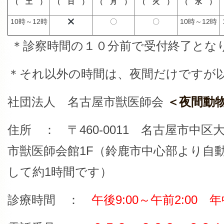
（ 土 ）
（ 日 ）
（ 月 ）
（ 火 ）
（ 水 ）
10時～12時
〇
〇
10時～12時
＊診察時間の１０分前で受付終了とな
＊それ以外の時間は、夜間だけですが
社団法人 名古屋市獣医師会
＜夜間動
住所 ： 〒460-0011 名古屋市中区大
市獣医師会館1F（鈴鹿市中心部より自
して約1時間です）
診療時間 ：
午後9:00～午前2:00 