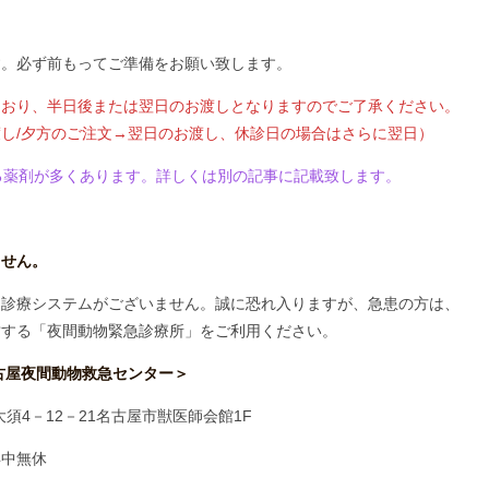
す。必ず前もってご準備をお願い致します。
ており、半日後または翌日のお渡しとなりますのでご了承ください。
し/夕方のご注文→翌日のお渡し、休診日の場合はさらに翌日）
る薬剤が多くあります。詳しくは別の記事に記載致します。
ません。
月診療システムがございません。誠に恐れ入りますが、急患の方は、
営する「夜間動物緊急診療所」をご利用ください。
古屋夜間動物救急センター＞
大須4－12－21名古屋市獣医師会館1F
年中無休