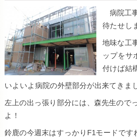
病院工事
待たせし
地味な工
ップをサ
付けば結
いよいよ病院の外壁部分が出来てきま
左上の出っ張り部分には、森先生ので
よ！
鈴鹿の今週末はすっかりF1モードです